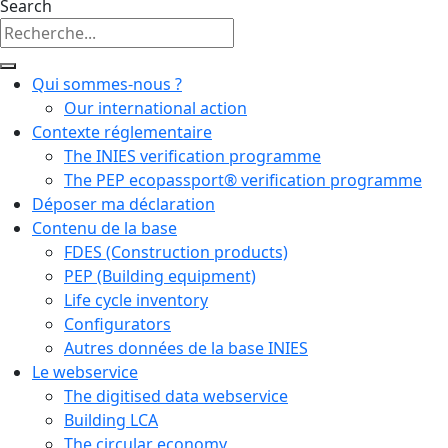
Search
Qui sommes-nous ?
Our international action
Contexte réglementaire
The INIES verification programme
The PEP ecopassport® verification programme
Déposer ma déclaration
Contenu de la base
FDES (Construction products)
PEP (Building equipment)
Life cycle inventory
Configurators
Autres données de la base INIES
Le webservice
The digitised data webservice
Building LCA
The circular economy