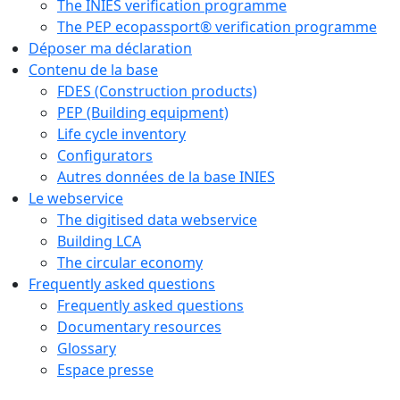
The INIES verification programme
The PEP ecopassport® verification programme
Déposer ma déclaration
Contenu de la base
FDES (Construction products)
PEP (Building equipment)
Life cycle inventory
Configurators
Autres données de la base INIES
Le webservice
The digitised data webservice
Building LCA
The circular economy
Frequently asked questions
Frequently asked questions
Documentary resources
Glossary
Espace presse