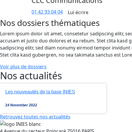
CLC Communications
01 42 93 04 04
Lui écrire
Nos dossiers thématiques
Lorem ipsum dolor sit amet, consetetur sadipscing elitr, 
accusam et justo duo dolores et ea rebum. Stet clita kasd
sadipscing elitr, sed diam nonumy eirmod tempor invidunt 
Stet clita kasd gubergren, no sea takimata sanctus est Lor
Voir plus de dossiers
Nos actualités
Les nouveautés de la base INIES
24 November 2022
Retrouvez toutes nos actualités
4 Avenue du recteur Poincaré 75016 PARIS