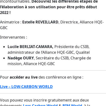
incontournables.
Découvrez les différentes étapes de
l’élaboration à son utilisation pour être prêts début
2022 !
Animatrice :
Estelle REVEILLARD
, Directrice, Alliance HQE-
GBC
Intervenantes :
Lucile BERLIAT-CAMARA,
Présidente du CSIB,
administrateur de l’Alliance HQE-GBC, Qualitel
Nadège OURY
, Secrétaire du CSIB, Chargée de
mission, Alliance HQE-GBC
Pour
accéder au live
des conférence en ligne :
Live – LOW-CARBON WORLD
Vous pouvez vous inscrire gratuitement aux deux
évènements
Low-Carbon World
&
BIM World
, à la