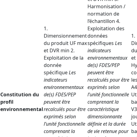
Harmonisation /
normation de
l’échantillon 4.
1.
Exploitation des
Dimensionnement
données
1.
du produit UF max
spécifiques
Les
Di
et DVR min 2.
indicateurs
du
Exploitation de la
environnementaux
et
donnée
de(s) FDES/PEP
Hy
spécifique
Les
peuvent être
co
indicateurs
recalculés pour être
le
environnementaux
exprimés selon
A4
Constitution du
de(s) FDES/PEP
l’unité fonctionnelle
Ut
profil
peuvent être
comprenant la
ba
environnemental
recalculés pour être
caractéristique
V3
exprimés selon
dimensionnante
jo
l’unité fonctionnelle
définie et la durée
Ut
comprenant la
de vie retenue pour
ba