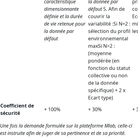
caractéristique
la donnée par
pr
dimensionnante
défaut
5. Afin de
co
définie et la durée
couvrir la
Ec
de vie retenue pour
variabilité :Si N=2 :
mi
la donnée par
sélection du profil
le
défaut
environnemental
maxSi N>2 :
(moyenne
pondérée (en
fonction du statut
collective ou non
de la donnée
spécifique) + 2 x
Ecart type)
Coefficient de
+ 100%
+ 30%
+ 
sécurité
Une fois la demande formulée sur la plateforme Mlab, celle-ci
est instruite afin de juger de sa pertinence et de sa priorité.