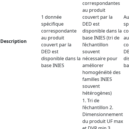
correspondantes
au produit
1 donnée
couvert par la
Au
spécifique
DED est
sp
correspondante
disponible dans la
co
au produit
base INIES (tri de
au
Description
couvert par la
l’échantillon
co
DED est
souvent
DE
disponible dans la
nécessaire pour
di
base INIES
améliorer
ba
homogénéité des
familles INIES
souvent
hétérogènes)
1. Tri de
l’échantillon 2.
Dimensionnement
du produit UF max
et DVR min 3.